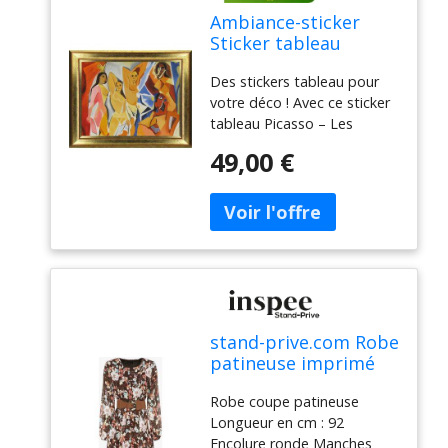
Ambiance-sticker
Sticker tableau
Picasso – Les
Des stickers tableau pour
Demoiselles
votre déco ! Avec ce sticker
d'Avignon
tableau Picasso – Les
Demoiselles d'Avignon ,
49,00 €
c'est le plaisir de décorer
son intérieur avec style et
esprit ! Qui n'a jamais rêvé
de posséder un tableau de
grand peintre ? C'est
désormais possible, avec
cette magnifique
reproduction en sticker
stand-prive.com Robe
patineuse imprimé
fleurs d'automne à
Robe coupe patineuse
col rond - Marron
Longueur en cm : 92
marron 36 female
Encolure ronde Manches