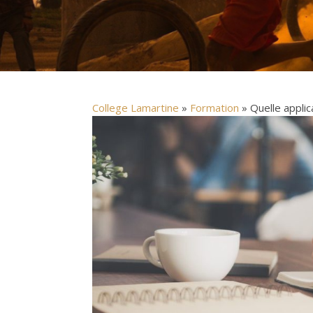
College Lamartine
»
Formation
» Quelle applica