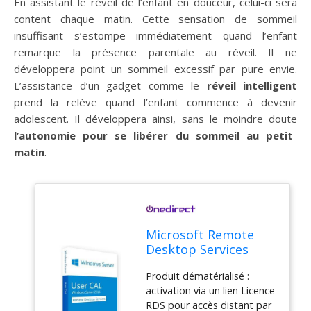
En assistant le réveil de l’enfant en douceur, celui-ci sera
content chaque matin. Cette sensation de sommeil
insuffisant s’estompe immédiatement quand l’enfant
remarque la présence parentale au réveil. Il ne
développera point un sommeil excessif par pure envie.
L’assistance d’un gadget comme le
réveil intelligent
prend la relève quand l’enfant commence à devenir
adolescent. Il développera ainsi, sans le moindre doute
l’autonomie pour se libérer du sommeil au petit
matin
.
Microsoft Remote
Desktop Services
2016 User CAL
Produit dématérialisé :
Licence d’accès
activation via un lien Licence
utilisateur
RDS pour accès distant par
permettant à un