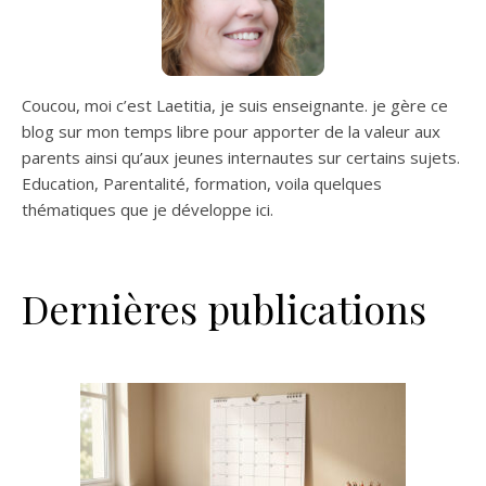
kHz), Impédance: 200 Ohm,
Niveau de bruit équivalent:
16 dB (pondéré A), SPL
max: 130 dB (Distorsion
harmonique 0,5% @ 1 kHz),
Coucou, moi c’est Laetitia, je suis enseignante. je gère ce
Alimentation, câbles et
blog sur mon temps libre pour apporter de la valeur aux
suspension fournis, SE
parents ainsi qu’aux jeunes internautes sur certains sujets.
Electronics Pop Screen,
Education, Parentalité, formation, voila quelques
Filtre anti pop en métal"
thématiques que je développe ici.
Dernières publications